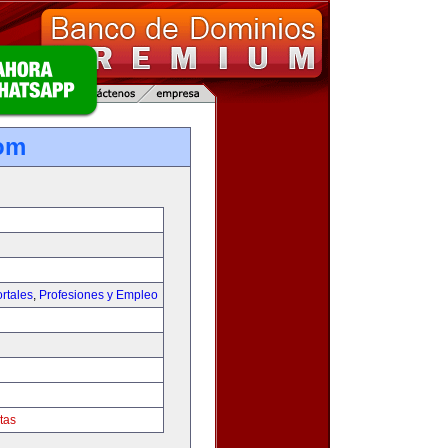
om
rtales
,
Profesiones y Empleo
tas