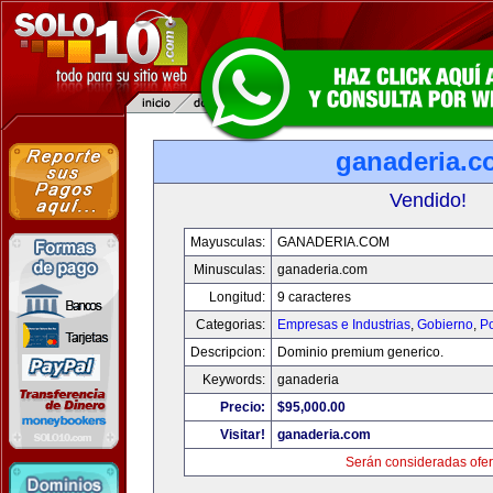
ganaderia.c
Vendido!
Mayusculas:
GANADERIA.COM
Minusculas:
ganaderia.com
Longitud:
9 caracteres
Categorias:
Empresas e Industrias
,
Gobierno
,
Po
Descripcion:
Dominio premium generico.
Keywords:
ganaderia
Precio:
$95,000.00
Visitar!
ganaderia.com
Serán consideradas ofer