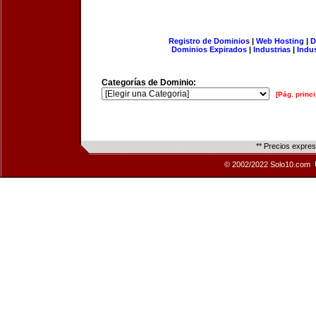
Registro de Dominios
|
Web Hosting
|
D
Dominios Expirados
|
Industrias
|
Indu
Categorías de Dominio:
[Pág. princi
** Precios expre
© 2002/2022 Solo10.com