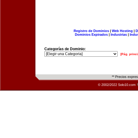
Registro de Dominios
|
Web Hosting
|
D
Dominios Expirados
|
Industrias
|
Indu
Categorías de Dominio:
[Pág. princi
** Precios expre
© 2002/2022 Solo10.com